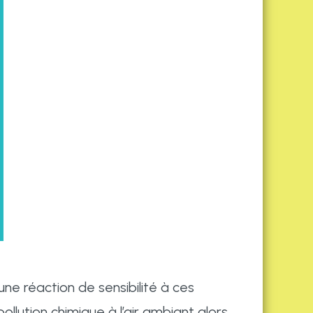
une réaction de sensibilité à ces
llution chimique à l’air ambiant alors