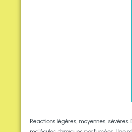
Réactions légères, moyennes, sévères. En
molécules chimiques parfumées. Une réfl