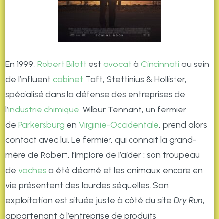
En 1999,
Robert Bilott
est
avocat
à
Cincinnati
au sein
de l’influent
cabinet
Taft, Stettinius & Hollister,
spécialisé dans la défense des entreprises de
l’
industrie chimique
. Wilbur Tennant, un fermier
de
Parkersburg
en
Virginie-Occidentale
, prend alors
contact avec lui. Le fermier, qui connait la grand-
mère de Robert, l’implore de l’aider : son troupeau
de
vaches
a été décimé et les animaux encore en
vie présentent des lourdes séquelles. Son
exploitation est située juste à côté du site
Dry Run
,
appartenant à l’entreprise de produits