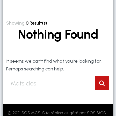
Showing
0 Result(s)
Nothing Found
It seems we can’t find what you’re looking for.
Perhaps searching can help.
Que
recherchez
vous
?
© 2021 SOS MCS. Site réalisé et géré par SOS MCS -