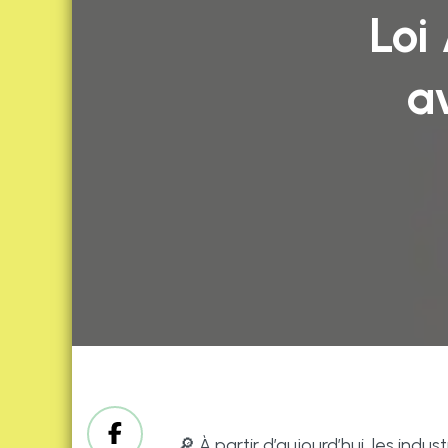
Loi
a
🔎 À partir d’aujourd’hui, les in