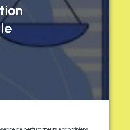
tion
le
 présence de perturbateurs endocriniens