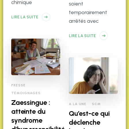
chimique
soient
temporairement
LIRE LA SUITE
arrêtés avec
LIRE LA SUITE
PRESSE
TÉMOIGNAGES
Zaessingue :
A LA UNE
SCM
atteinte du
Qu’est-ce qui
syndrome
déclenche