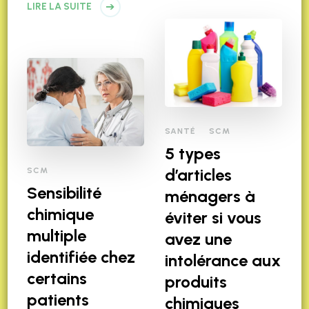
LIRE LA SUITE
SANTÉ
SCM
5 types
d’articles
SCM
Sensibilité
ménagers à
chimique
éviter si vous
multiple
avez une
identifiée chez
intolérance aux
certains
produits
patients
chimiques