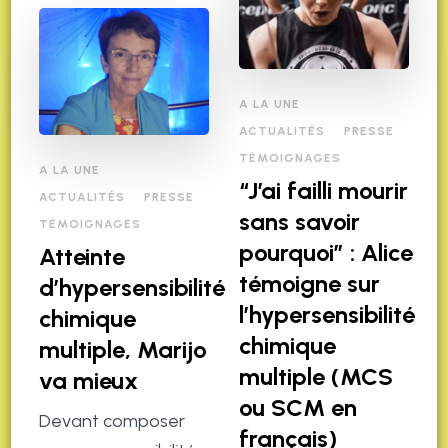
A LA UNE
ACTUALITÉS
PRESSE
TÉMOIGNAGES
A LA UNE
“J’ai failli mourir
ACTUALITÉS
PRESSE
sans savoir
TÉMOIGNAGES
pourquoi” : Alice
Atteinte
témoigne sur
d’hypersensibilité
l’hypersensibilité
chimique
chimique
multiple, Marijo
multiple (MCS
va mieux
ou SCM en
Devant composer
français)