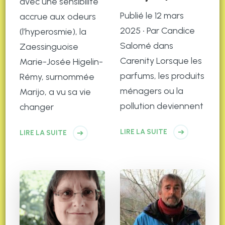
avec une sensibilité
Publié le 12 mars
accrue aux odeurs
2025 • Par Candice
(l’hyperosmie), la
Salomé dans
Zaessinguoise
Carenity Lorsque les
Marie-Josée Higelin-
parfums, les produits
Rémy, surnommée
ménagers ou la
Marijo, a vu sa vie
pollution deviennent
changer
LIRE LA SUITE
LIRE LA SUITE