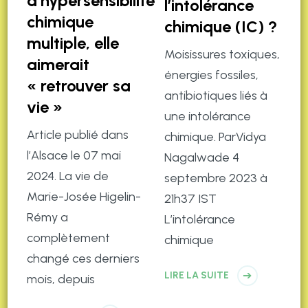
d’hypersensibilité
l’intolérance
chimique
chimique (IC) ?
multiple, elle
Moisissures toxiques,
aimerait
énergies fossiles,
« retrouver sa
antibiotiques liés à
vie »
une intolérance
Article publié dans
chimique. ParVidya
l’Alsace le 07 mai
Nagalwade 4
2024. La vie de
septembre 2023 à
Marie-Josée Higelin-
21h37 IST
Rémy a
L’intolérance
complètement
chimique
changé ces derniers
LIRE LA SUITE
mois, depuis