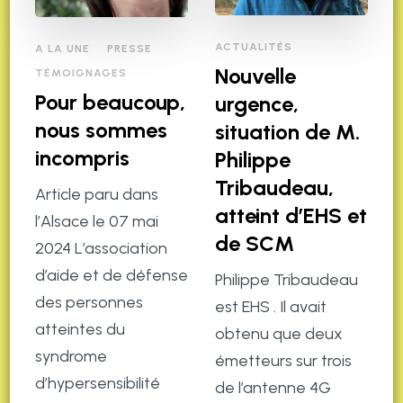
ACTUALITÉS
A LA UNE
PRESSE
Nouvelle
TÉMOIGNAGES
Pour beaucoup,
urgence,
nous sommes
situation de M.
incompris
Philippe
Tribaudeau,
Article paru dans
atteint d’EHS et
l’Alsace le 07 mai
de SCM
2024 L’association
d’aide et de défense
Philippe Tribaudeau
des personnes
est EHS . Il avait
atteintes du
obtenu que deux
syndrome
émetteurs sur trois
d’hypersensibilité
de l’antenne 4G