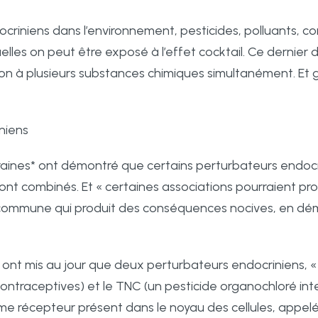
iniens dans l’environnement, pesticides, polluants, com
lles on peut être exposé à l’effet cocktail. Ce dernier 
ion à plusieurs substances chimiques simultanément. Et 
niens
raines* ont démontré que certains perturbateurs endocri
ls sont combinés. Et « certaines associations pourraient p
n commune qui produit des conséquences nocives, en démult
s ont mis au jour que deux perturbateurs endocriniens, « l
ontraceptives) et le TNC (un pesticide organochloré inte
e récepteur présent dans le noyau des cellules, appelé