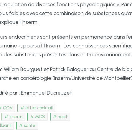
a régulation de diverses fonctions physiologiques ». Par
lus faibles avec cette combinaison de substances qu’ave
xplique l’Inserm.
urs endocriniens sont présents en permanence dans l’e
humaine », poursuit l’Inserm. Les connaissances scienti
evé des substances présentes dans notre environnement
rm William Bourguet et Patrick Balaguer au Centre de bio
cherche en cancérologie (Inserm/Université de Montpellier
Edité par : Emmanuel Ducreuzet
COV
effet cocktail
Inserm
MCS
nocif
lluant
santé